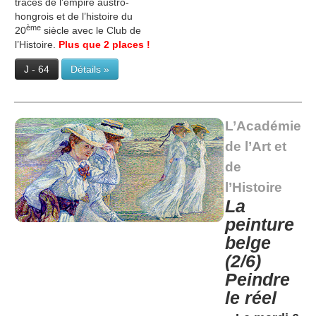
traces de l’empire austro-
hongrois et de l’histoire du
ème
20
siècle avec le Club de
l’Histoire.
Plus que 2 places !
J - 64
Détails »
L’Académie
de l’Art et
de
l’Histoire
La
peinture
belge
(2/6)
Peindre
le réel