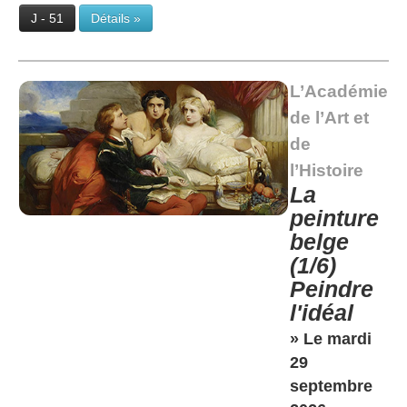
J - 51
Détails »
L’Académie
de l’Art et
de
l’Histoire
La
peinture
belge
(1/6)
Peindre
l'idéal
» Le mardi
29
septembre