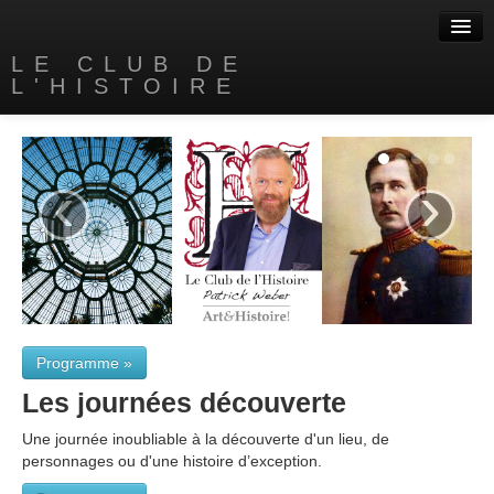
LE CLUB DE
L'HISTOIRE
Accueil
A propos
‹
›
Nos livres
Contact
Liens
Programme »
Les journées découverte
Une journée inoubliable à la découverte d'un lieu, de
personnages ou d'une histoire d’exception.