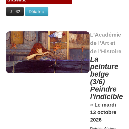
d’attente.
J - 62
Détails »
L’Académie
de l’Art et
de l’Histoire
La
peinture
belge
(3/6)
Peindre
l'indicible
» Le mardi
13 octobre
2026
Patrick Weber