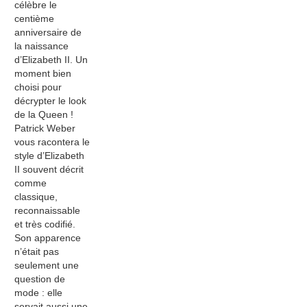
célèbre le
centième
anniversaire de
la naissance
d’Elizabeth II. Un
moment bien
choisi pour
décrypter le look
de la Queen !
Patrick Weber
vous racontera le
style d’Elizabeth
II souvent décrit
comme
classique,
reconnaissable
et très codifié.
Son apparence
n’était pas
seulement une
question de
mode : elle
servait aussi une