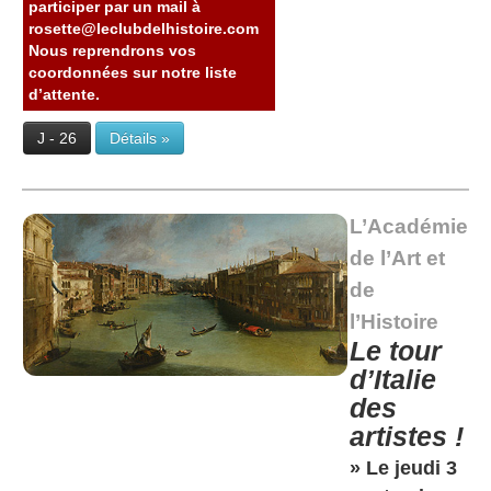
participer par un mail à
rosette@leclubdelhistoire.com
Nous reprendrons vos
coordonnées sur notre liste
d’attente.
J - 26
Détails »
L’Académie
de l’Art et
de
l’Histoire
Le tour
d’Italie
des
artistes !
» Le jeudi 3