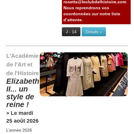
rosette@leclubdelhistoire.com
Nous reprendrons vos
coordonnées sur notre liste
d’attente.
J - 14
Détails »
L’Académie
de l’Art et
de l’Histoire
Elizabeth
II... un
style de
reine !
» Le mardi
25 août 2026
L’année 2026